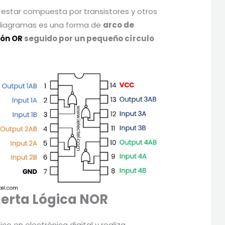
estar compuesta por transistores y otros
 diagramas es una forma de
arco de
ión OR
seguido por un pequeño círculo
uerta
Lógica
NOR
 en electrónica digital y realiza