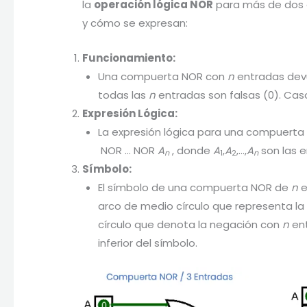
la
operación lógica NOR
para más de dos e
y cómo se expresan:
Funcionamiento:
Una compuerta NOR con
n
entradas devu
todas las
n
entradas son falsas (0). Caso 
Expresión Lógica:
La expresión lógica para una compuert
NOR … NOR
A
​ , donde
A
​​,
A
​,…,
A
​ son las 
n
1
2
n
Símbolo:
El símbolo de una compuerta NOR de
n
e
arco de medio círculo que representa l
círculo que denota la negación con
n
ent
inferior del símbolo.