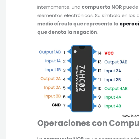
Internamente, una
compuerta NOR
puede 
elementos electrónicos. Su símbolo en los
medio círculo que representa la
operac
que denota la negación
.
Operaciones con Comp
La
compuerta NOR
es un componente básico