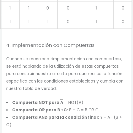
1
1
0
0
1
0
1
1
1
0
1
0
4. Implementación con Compuertas:
Cuando se menciona «implementación con compuertas»,
se está hablando de la utilización de estas compuertas
para construir nuestro circuito para que realice la función
especifica con las condiciones establecidas y cumpla con
nuestra tabla de verdad.
Compuerta NOT para
A
= NOT(A)
Compuerta OR para B +C:
B + C = B OR C
Compuerta AND para la condición final:
Y =
A
⋅ (B +
C)