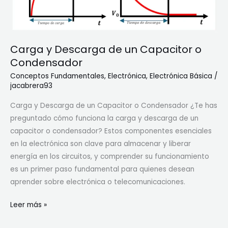
n
P
a
Carga y Descarga de un Capacitor o
r
a
Condensador
l
Conceptos Fundamentales
,
Electrónica
,
Electrónica Básica
/
e
jacabrera93
l
Carga y Descarga de un Capacitor o Condensador ¿Te has
o
preguntado cómo funciona la carga y descarga de un
capacitor o condensador? Estos componentes esenciales
en la electrónica son clave para almacenar y liberar
energía en los circuitos, y comprender su funcionamiento
es un primer paso fundamental para quienes desean
aprender sobre electrónica o telecomunicaciones.
C
Leer más »
a