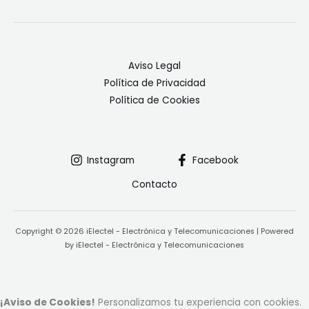
i
c
o
v
Aviso Legal
s
Política de Privacidad
D
Política de Cookies
i
g
i
Instagram
Facebook
t
a
Contacto
l
:
Copyright © 2026 iElectel - Electrónica y Telecomunicaciones | Powered
¿
by iElectel - Electrónica y Telecomunicaciones
C
u
á
l
¡Aviso de Cookies!
Personalizamos tu experiencia con cookies.