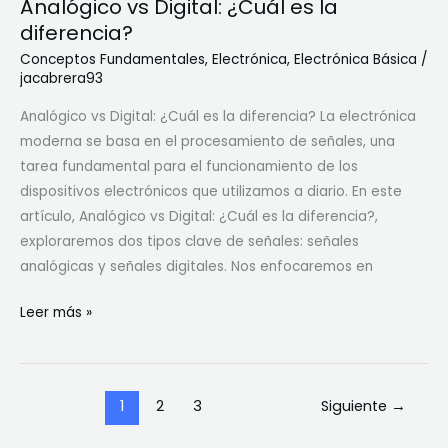
Analógico vs Digital: ¿Cuál es la
e
n
diferencia?
i
Conceptos Fundamentales
,
Electrónica
,
Electrónica Básica
/
n
jacabrera93
?
Analógico vs Digital: ¿Cuál es la diferencia? La electrónica
moderna se basa en el procesamiento de señales, una
tarea fundamental para el funcionamiento de los
dispositivos electrónicos que utilizamos a diario. En este
artículo, Analógico vs Digital: ¿Cuál es la diferencia?,
exploraremos dos tipos clave de señales: señales
analógicas y señales digitales. Nos enfocaremos en
A
Leer más »
n
a
l
1
2
3
Siguiente
→
ó
g