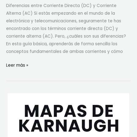
f
Diferencias entre Corriente Directa (DC) y Corriente
?
Alterna (AC) Si estás empezando en el mundo de la
–
electrónica y telecomunicaciones, seguramente te has
F
encontrado con los términos corriente directa (DC) y
ó
corriente alterna (AC). Pero, ¿cuáles son sus diferencias?
r
En esta guía básica, aprenderás de forma sencilla los
m
conceptos fundamentales de ambas corrientes y cómo
u
l
D
Leer más »
a
i
s
f
y
e
E
r
j
e
e
n
m
c
p
i
l
a