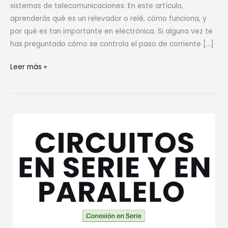
sistemas de telecomunicaciones. En este artículo,
aprenderás qué es un relevador o relé, cómo funciona, y
por qué es tan importante en electrónica. Si alguna vez te
has preguntado cómo se controla el paso de corriente […]
R
Leer más »
e
l
e
v
a
d
o
r
o
R
e
l