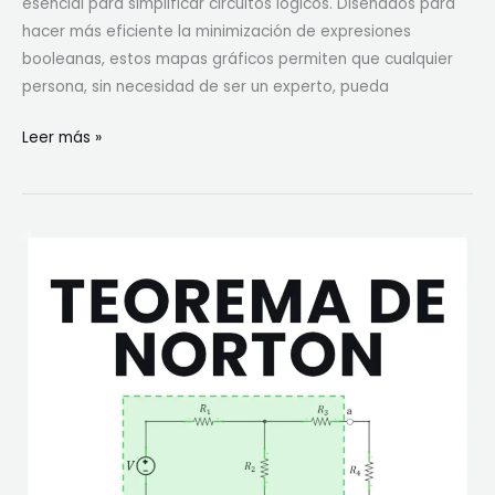
esencial para simplificar circuitos lógicos. Diseñados para
e
hacer más eficiente la minimización de expresiones
c
booleanas, estos mapas gráficos permiten que cualquier
t
persona, sin necesidad de ser un experto, pueda
a
(
¿
Leer más »
D
Q
C
u
)
é
y
e
C
s
o
e
r
l
r
M
i
a
e
p
n
a
t
d
e