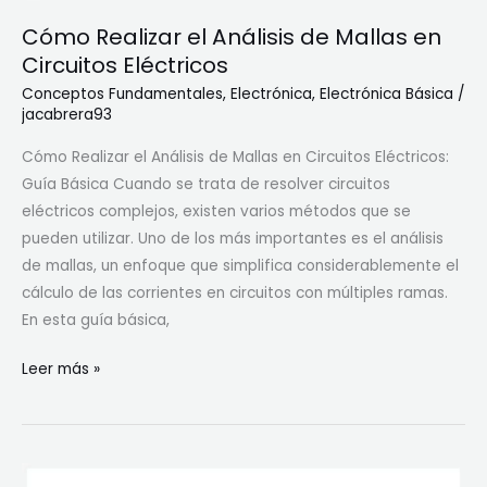
p
Cómo Realizar el Análisis de Mallas en
a
c
Circuitos Eléctricos
i
Conceptos Fundamentales
,
Electrónica
,
Electrónica Básica
/
t
jacabrera93
o
Cómo Realizar el Análisis de Mallas en Circuitos Eléctricos:
r
Guía Básica Cuando se trata de resolver circuitos
o
eléctricos complejos, existen varios métodos que se
C
pueden utilizar. Uno de los más importantes es el análisis
o
de mallas, un enfoque que simplifica considerablemente el
n
cálculo de las corrientes en circuitos con múltiples ramas.
d
En esta guía básica,
e
n
C
Leer más »
s
ó
a
m
d
o
o
R