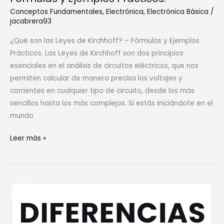
e
Conceptos Fundamentales
,
Electrónica
,
Electrónica Básica
/
M
jacabrera93
a
¿Qué son las Leyes de Kirchhoff? – Fórmulas y Ejemplos
l
Prácticos. Las Leyes de Kirchhoff son dos principios
l
esenciales en el análisis de circuitos eléctricos, que nos
a
permiten calcular de manera precisa los voltajes y
s
corrientes en cualquier tipo de circuito, desde los más
e
sencillos hasta los más complejos. Si estás iniciándote en el
n
mundo
C
i
¿
Leer más »
r
Q
c
u
u
é
i
s
t
o
o
n
s