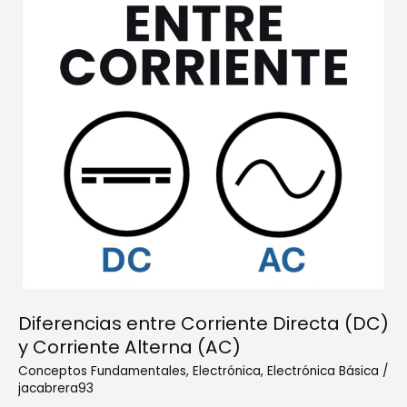
l
E
a
l
s
é
L
c
e
t
y
r
e
i
s
c
d
o
e
s
K
i
r
c
Diferencias entre Corriente Directa (DC)
h
h
y Corriente Alterna (AC)
o
Conceptos Fundamentales
,
Electrónica
,
Electrónica Básica
/
f
jacabrera93