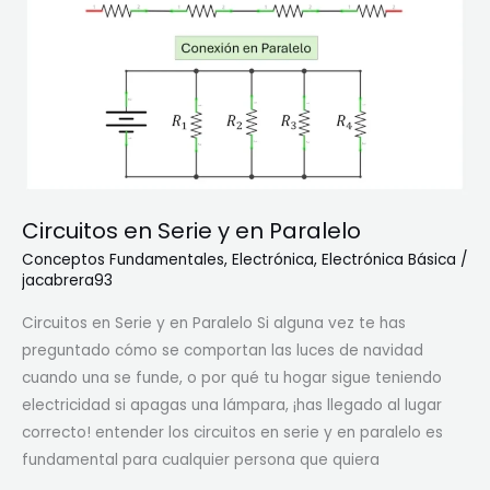
é
:
¿
Q
u
é
e
s
Circuitos en Serie y en Paralelo
y
C
Conceptos Fundamentales
,
Electrónica
,
Electrónica Básica
/
jacabrera93
ó
m
Circuitos en Serie y en Paralelo Si alguna vez te has
o
preguntado cómo se comportan las luces de navidad
F
cuando una se funde, o por qué tu hogar sigue teniendo
u
electricidad si apagas una lámpara, ¡has llegado al lugar
n
correcto! entender los circuitos en serie y en paralelo es
c
fundamental para cualquier persona que quiera
i