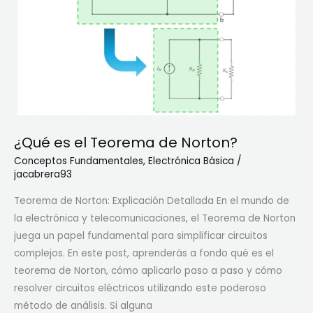
e
A
K
l
a
t
r
e
n
r
a
n
u
a
g
(
¿Qué es el Teorema de Norton?
h
A
?
Conceptos Fundamentales
,
Electrónica Básica
/
C
jacabrera93
)
Teorema de Norton: Explicación Detallada En el mundo de
la electrónica y telecomunicaciones, el Teorema de Norton
juega un papel fundamental para simplificar circuitos
complejos. En este post, aprenderás a fondo qué es el
teorema de Norton, cómo aplicarlo paso a paso y cómo
resolver circuitos eléctricos utilizando este poderoso
método de análisis. Si alguna