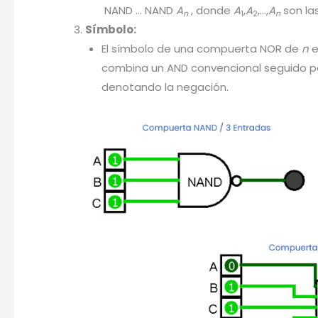
NAND … NAND
A
​ , donde
A
​​,
A
​,…,
A
​ son l
n
1
2
n
Símbolo:
El símbolo de una compuerta NOR de
n
e
combina un AND convencional seguido por
denotando la negación.