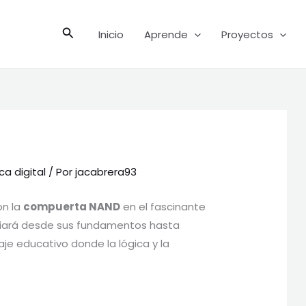
B
Inicio
Aprende
Proyectos
u
s
c
a
r
ca digital
/ Por
jacabrera93
on la
compuerta NAND
en el fascinante
guiará desde sus fundamentos hasta
aje educativo donde la lógica y la