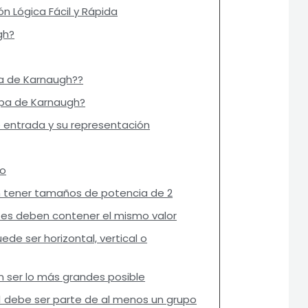
n Lógica Fácil y Rápida
gh?
pa de Karnaugh??
pa de Karnaugh?
 entrada y su representación
to
n tener tamaños de potencia de 2
tes deben contener el mismo valor
ede ser horizontal, vertical o
n ser lo más grandes posible
1 debe ser parte de al menos un grupo