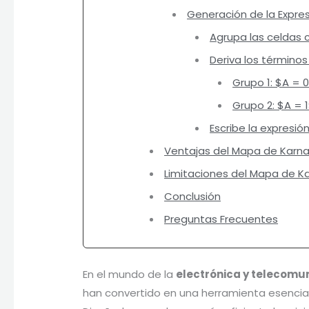
Generación de la Expres
Agrupa las celdas c
Deriva los término
Grupo 1: $A = 
Grupo 2: $A = 1
Escribe la expresió
Ventajas del Mapa de Karn
Limitaciones del Mapa de K
Conclusión
Preguntas Frecuentes
En el mundo de la
electrónica y telecomu
han convertido en una herramienta esencial p