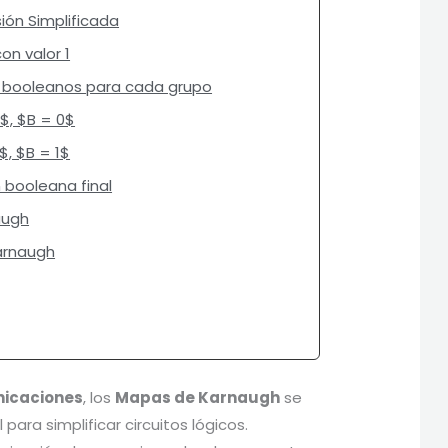
ión Simplificada
on valor 1
s booleanos para cada grupo
0$, $B = 0$
$, $B = 1$
n booleana final
augh
arnaugh
nicaciones
, los
Mapas de Karnaugh
se
ara simplificar circuitos lógicos.